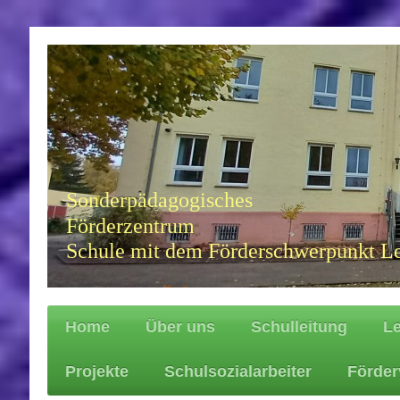
Sonderpädagogisches
Förderzentrum
Schule mit dem Förderschwerpunkt L
Home
Über uns
Schulleitung
L
Projekte
Schulsozialarbeiter
Förder